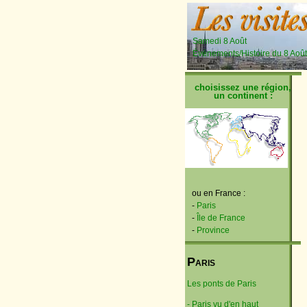
Samedi 8 Août
Événements/Histoire du 8 Août
choisissez une région,
un continent :
ou en France :
-
Paris
-
Île de France
-
Province
P
ARIS
Les ponts de Paris
- Paris vu d'en haut