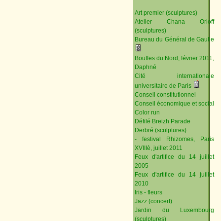
Art premier (sculptures)
Atelier Chana Orloff
(sculptures)
Bureau du Général de Gaulle
Bouffes du Nord, février 2011,
Daphné
Cité internationale
universitaire de Paris
Conseil constitutionnel
Conseil économique et social
Color run
Défilé Breizh Parade
Derbré (sculptures)
- festival Rhizomes, Paris
XVIIIè, juillet 2011
Feux d'artifice du 14 juillet
2005
Feux d'artifice du 14 juillet
2010
Iris - fleurs
Jazz (concert)
Jardin du Luxembourg
(sculptures)