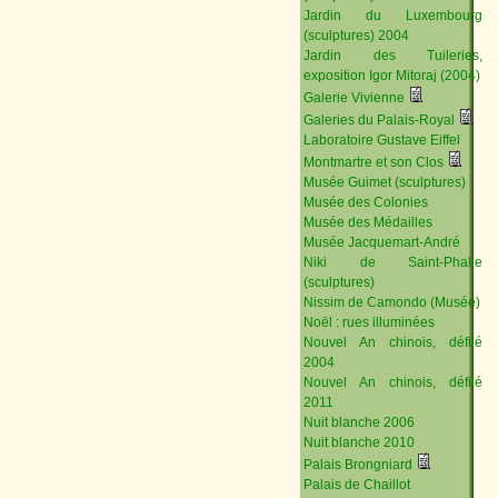
Jardin du Luxembourg
(sculptures) 2004
Jardin des Tuileries,
exposition Igor Mitoraj (2004)
Galerie Vivienne
Galeries du Palais-Royal
Laboratoire Gustave Eiffel
Montmartre et son Clos
Musée Guimet (sculptures)
Musée des Colonies
Musée des Médailles
Musée Jacquemart-André
Niki de Saint-Phalle
(sculptures)
Nissim de Camondo (Musée)
Noël : rues illuminées
Nouvel An chinois, défilé
2004
Nouvel An chinois, défilé
2011
Nuit blanche 2006
Nuit blanche 2010
Palais Brongniard
Palais de Chaillot