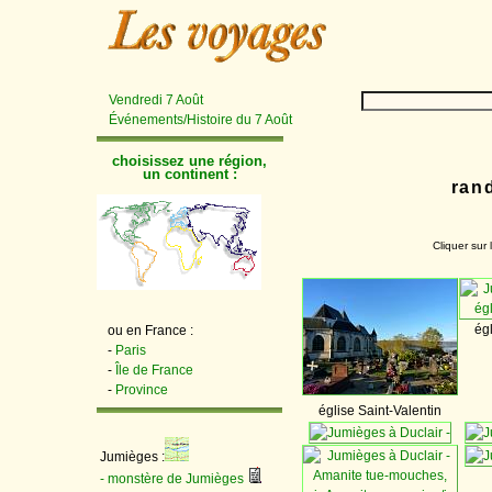
Vendredi 7 Août
Événements/Histoire du 7 Août
choisissez une région,
un continent :
ran
Cliquer sur
égl
ou en France :
-
Paris
-
Île de France
-
Province
église Saint-Valentin
Jumièges :
- monstère de Jumièges