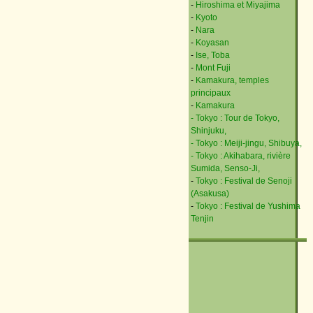
-
Hiroshima et Miyajima
-
Kyoto
-
Nara
-
Koyasan
-
Ise, Toba
-
Mont Fuji
-
Kamakura, temples
principaux
-
Kamakura
- Tokyo : Tour de Tokyo,
Shinjuku,
- Tokyo : Meiji-jingu, Shibuya,
- Tokyo : Akihabara, rivière
Sumida, Senso-Ji,
-
Tokyo : Festival de Senoji
(Asakusa)
-
Tokyo : Festival de Yushima
Tenjin