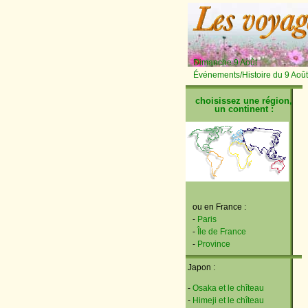
Dimanche 9 Août
Événements/Histoire du 9 Août
choisissez une région,
un continent :
ou en France :
-
Paris
-
Île de France
-
Province
Japon :
-
Osaka et le chîteau
-
Himeji et le chîteau