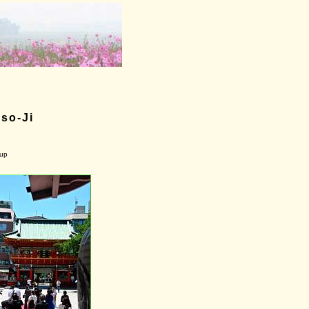
nso-Ji
-up