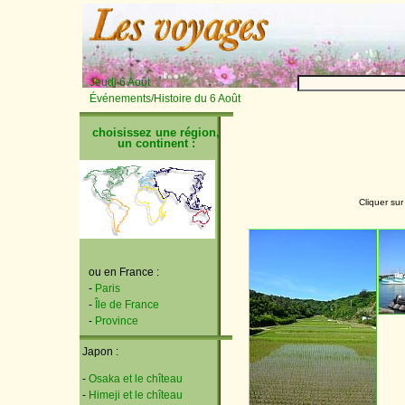
Jeudi 6 Août
Événements/Histoire du 6 Août
choisissez une région,
un continent :
Cliquer sur
ou en France :
-
Paris
-
Île de France
-
Province
Japon :
-
Osaka et le chîteau
-
Himeji et le chîteau