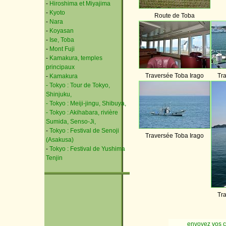
-
Hiroshima et Miyajima
-
Kyoto
Route de Toba
-
Nara
-
Koyasan
-
Ise, Toba
-
Mont Fuji
-
Kamakura, temples
principaux
Traversée Toba Irago
Tr
-
Kamakura
- Tokyo : Tour de Tokyo,
Shinjuku,
- Tokyo : Meiji-jingu, Shibuya,
- Tokyo : Akihabara, rivière
Sumida, Senso-Ji,
-
Tokyo : Festival de Senoji
Traversée Toba Irago
(Asakusa)
-
Tokyo : Festival de Yushima
Tenjin
Tr
envoyez vos 