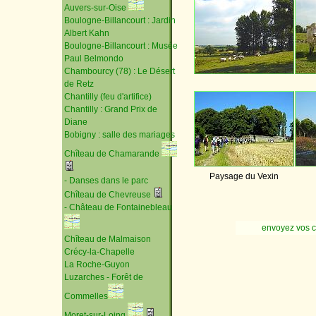
Auvers-sur-Oise
Boulogne-Billancourt : Jardin
Albert Kahn
Boulogne-Billancourt : Musée
Paul Belmondo
Chambourcy (78) : Le Désert
de Retz
Chantilly (feu d'artifice)
Chantilly : Grand Prix de
Diane
Bobigny : salle des mariages
Chîteau de Chamarande
Paysage du Vexin
- Danses dans le parc
Chîteau de Chevreuse
- Château de Fontainebleau
envoyez vos 
Chîteau de Malmaison
Crécy-la-Chapelle
La Roche-Guyon
Luzarches - Forêt de
Commelles
Moret-sur-Loing