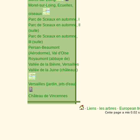
Moret-sur-Loing, Ecuelles,
oiseaux
Parc de Sceaux en automne, I
Parc de Sceaux en automne, II
(suite)
Parc de Sceaux en automne,
III (suite)
Persan-Beaumont
(Aérodorme), Val d'Oise
Royaumont (abbaye de)
Vallée de la Bièvre, Versailles
Vallée de la Juine (châteaux)
Versailles (jardin, jets d'eau)
Château de Vincennes
·
Liens
·
les arbres
·
European tr
Cette page a mis 0.02 s