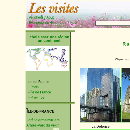
Vendredi 7 Août
Événements/Histoire du 7 Août
choisissez une région,
un continent :
Ra
Cliquer sur
ou en France :
-
Paris
-
Île de France
-
Province
Î
LE-DE-FRANCE
Forêt d'Armainvilliers
Arhies-Parc du Vexin
La Défense