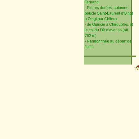
Ternand
- Pierres dorées, automne,
boucle Saint-Laurent d'Oingt
à Oingt par Chîtoux
- de Quincié à Chiroubles, et
le col du Fût d'Avenas (alt.
762 m)
- Randonnnée au départ de
Jullié