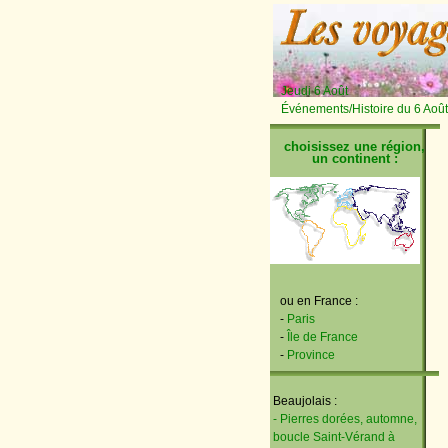
Jeudi 6 Août
Événements/Histoire du 6 Août
choisissez une région,
un continent :
ou en France :
-
Paris
-
Île de France
-
Province
Beaujolais :
- Pierres dorées, automne,
boucle Saint-Vérand à