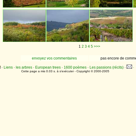
1
2
3
4
5
>>>
envoyez vos commentaires
pas encore de comme
·
Liens
·
les arbres
·
European trees
·
1600 poèmes
·
Les passions (récits)
·
·
Cette page a mis 0.03 s. à s'exécuter - Copyright © 2000-2005