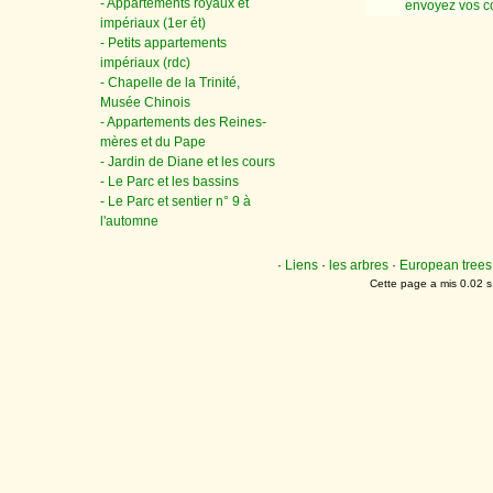
- Appartements royaux et
envoyez vos 
impériaux (1er ét)
- Petits appartements
impériaux (rdc)
- Chapelle de la Trinité,
Musée Chinois
- Appartements des Reines-
mères et du Pape
- Jardin de Diane et les cours
- Le Parc et les bassins
- Le Parc et sentier n° 9 à
l'automne
·
Liens
·
les arbres
·
European trees
Cette page a mis 0.02 s