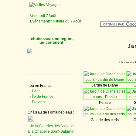
Vendredi 7 Août
Événements/Histoire du 7 Août
choisissez une région,
un continent :
Ja
Cliquer sur 
Jardin de Diane
G
ou en France :
-
Paris
-
Île de France
-
Province
Persée
G
Château de Fontainebleau :
Galerie des cerfs
G
- de la Galeries des Assiettes
à la Chapelle Saint-Saturnin