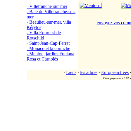
- Villefranche-sur-mer
- Baie de Villefranche-sur-
mer
- Beaulieu-sur-mer, villa
envoyez vos comm
Kérylos
- Villa Ephrussi de
Rotschild
- Saint-Jean-Cap-Ferrat
- Monaco et la corniche
- Menton, jardins Fontana
Rosa et Carnolès
·
Liens
·
les arbres
·
European trees
Cette page a mis 0.02 