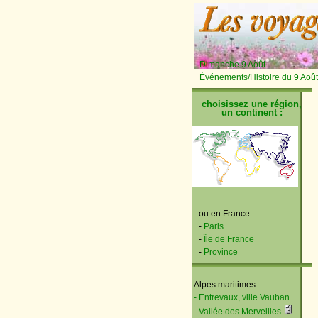
Dimanche 9 Août
Événements/Histoire du 9 Août
choisissez une région,
un continent :
ou en France :
-
Paris
-
Île de France
-
Province
Alpes maritimes :
- Entrevaux, ville Vauban
- Vallée des Merveilles