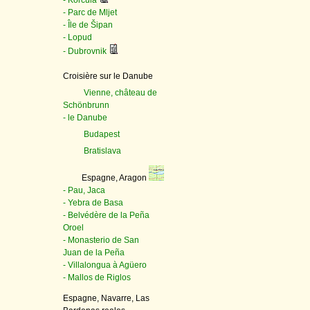
- Korčula
- Parc de Mljet
- Île de Šipan
- Lopud
- Dubrovnik
Croisière sur le Danube
Vienne, château de
Schönbrunn
- le Danube
Budapest
Bratislava
Espagne, Aragon
- Pau, Jaca
- Yebra de Basa
- Belvédère de la Peña
Oroel
- Monasterio de San
Juan de la Peña
- Villalongua à Agüero
- Mallos de Riglos
Espagne, Navarre, Las