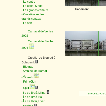
- Le centre
- Le canal Singel
Parlement
- Les grands canaux
- Croisière sur les
grands canaux
- Le soir
Carnaval de Venise
2002
Carnaval de Binche
2004
Croatie, de Biograd à
Dubrovnik
- Biograd
- Archipel de Kornati
- Šibenik
- Primošten
- Split
- Île de Brač, Milna
envoyez vos 
- Île de Brač, Bol
- Île de Hvar, Hvar