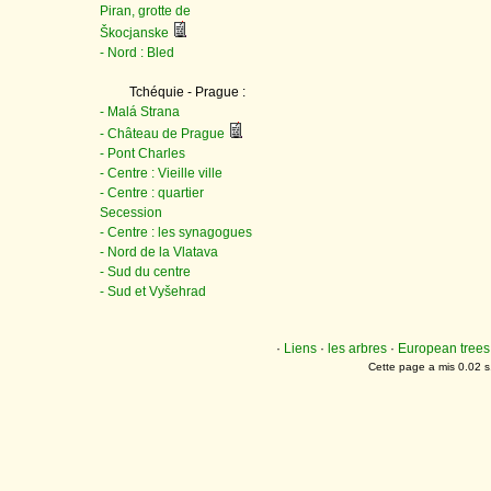
Piran, grotte de
Škocjanske
- Nord : Bled
Tchéquie - Prague :
- Malá Strana
- Château de Prague
- Pont Charles
- Centre : Vieille ville
- Centre : quartier
Secession
- Centre : les synagogues
- Nord de la Vlatava
- Sud du centre
- Sud et Vyšehrad
·
Liens
·
les arbres
·
European trees
Cette page a mis 0.02 s