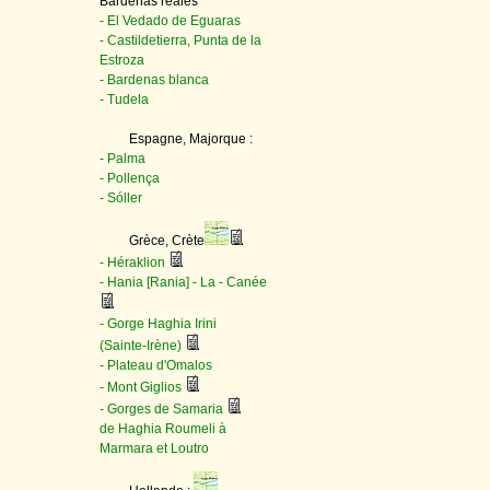
Bardenas reales
- El Vedado de Eguaras
- Castildetierra, Punta de la
Estroza
- Bardenas blanca
- Tudela
Espagne, Majorque :
- Palma
- Pollença
- Sóller
Grèce, Crète
- Héraklion
- Hania [Rania] - La - Canée
- Gorge Haghia Irini
(Sainte-Irène)
- Plateau d'Omalos
- Mont Giglios
- Gorges de Samaria
de Haghia Roumeli à
Marmara et Loutro