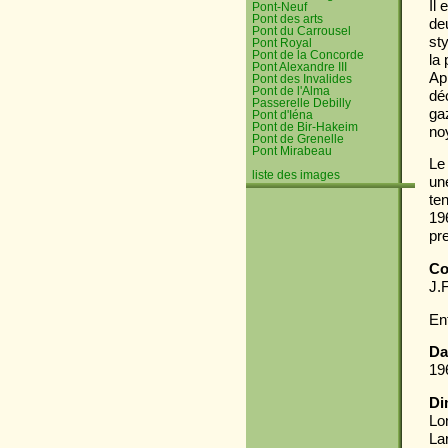
Il
Pont-Neuf
Pont des arts
de
Pont du Carrousel
st
Pont Royal
Pont de la Concorde
la
Pont Alexandre III
Ap
Pont des Invalides
Pont de l'Alma
dé
Passerelle Debilly
ga
Pont d'Iéna
Pont de Bir-Hakeim
no
Pont de Grenelle
Pont Mirabeau
Le
liste des images
un
ten
19
pr
Co
J.
En
Da
19
Di
Lo
La