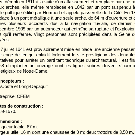
 est démoli en 1811 à la suite d'un affaissement et remplacé par une p
ux arches, elle même remplacée en 1842 par un pont suspendu à
yle gothique édifié par Hombert et appelé passerelle de la Cité. En 1
 place à un pont métallique à une seule arche, de 64 m d'ouverture et
rès plusieurs accidents dus à la navigation fluviale, ce dernier
cembre 1939 par un automoteur qui entraîne sa rupture et l'explosio
z qu'il renferme. Vingt personnes sont précipitées dans la Seine do
yées.
 7 juillet 1941 est provisoirement mise en place une ancienne passer
e cage de fer qui enlaidit fortement le site prestigieux des deux îl
tatives pour arrêter un parti tant technique qu'architectural, il est f
68 d'implanter un ouvrage dont les lignes sobres doivent s'harmo
estigieux de Notre-Dame.
ncepteurs :
F.Coste et Long-Depaquit
treprise: CFEM
tes de construction :
69-1970.
mensions :
ngueur totale: 67 m.
rgeur utile: 16 m dont une chaussée de 9 m; deux trottoirs de 3,50 m.