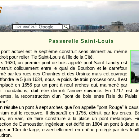
Passerelle Saint-Louis
 pont actuel est le septième construit sensiblement au même
roit pour relier l'île Saint-Louis à l'île de la Cité.
rs 1630, un premier pont de bois appelé pont Saint-Landry est
nstruit obliquement entre le quai de Bourbon et le carrefour
rmé par les rues des Chantres et des Ursins; mais cet ouvrage
ffondre le 5 juin 1634, sous le poids de trois processions. Il est
mplacé en 1656 par un pont à neuf arches qui, malmené par
s inondations, doit être démoli l'année suivante. En 1717 est dé
tentes, la reconstruction d'un "pont de bois entre l'Isle du Palais
me".
 en résulte un pont à sept arches que l'on appelle "pont Rouge" à caus
nium qui le recouvre. Il disparaît en 1795, détruit par les crues. 
ors, en vain, de faire construire à la place un pont métallique. F
rection de Dumoustier, ingénieur, est édifié en 1804 un pont à deux 
ng sur 10m de large, essentiellement en chêne protégé par des feuill
udron.