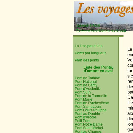
Samedi 8 Août
Événements/Histoire du 8 Août
La liste par dates
Le
Ponts par longueur
end
Ve
Plan des ponts
co
Liste des Ponts,
fo
d'amont en aval
s'e
Pont de Tolbiac
re
Pont National
Pont de Bercy
de
Pont d'Austerlitz
pa
Pont Sully
Pont de la Tournelle
Da
Pont Marie
Il
Pont de l'Archevêché
Pont Saint-Louis
mi
Pont Louis-Philippe
al
Pont au Double
Pont d'Arcole
di
Petit Pont
lo
Pont Notre Dame
Pont Saint Michel
go
Pont au Change