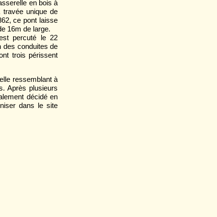
asserelle en bois à
 travée unique de
862, ce pont laisse
 de 16m de large.
 est percuté le 22
n des conduites de
nt trois périssent
elle ressemblant à
es. Après plusieurs
inalement décidé en
niser dans le site